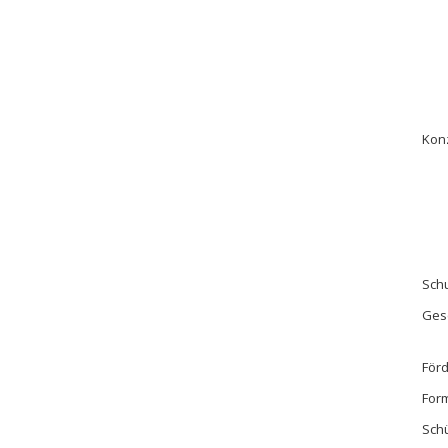
Kon
Schu
Ges
För
For
Sch