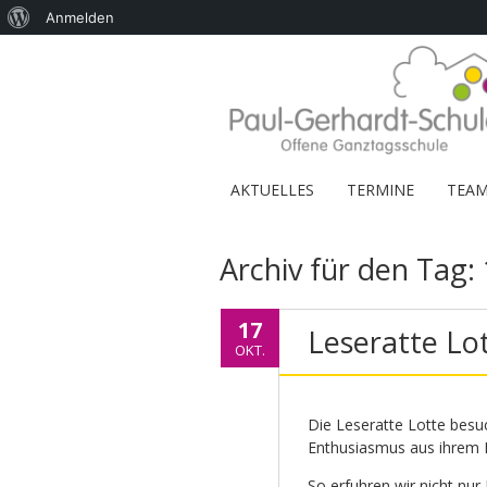
Über
Anmelden
WordPress
AKTUELLES
TERMINE
TEA
Archiv für den Tag:
17
Leseratte Lot
OKT.
Die Leseratte Lotte besuc
Enthusiasmus aus ihrem L
So erfuhren wir nicht nur