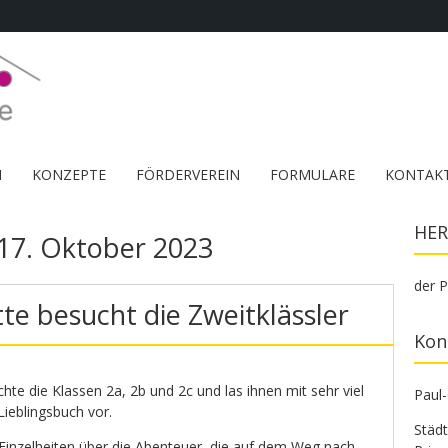
M
KONZEPTE
FÖRDERVEREIN
FORMULARE
KONTAK
HER
17. Oktober 2023
der P
te besucht die Zweitklässler
Kon
hte die Klassen 2a, 2b und 2c und las ihnen mit sehr viel
Paul
ieblingsbuch vor.
Städ
 Einzelheiten über die Abenteuer, die auf dem Weg nach