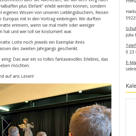
Prima
Halbaffen plus Elefant“ erlebt werden können, sondern
Hark
el eigenes Wissen von unseren Lieblingsbüchern, Reisen
5922
 Europas mit in den Vortrag einbringen. Wir durften
seratte erinnern, wenn sie mal mehr oder weniger
Schul
en hat und wie toll sie kostümiert war.
Julia
ratte Lotte noch jeweils ein Exemplar ihres
Tele
lassen des zweiten Jahrgangs geschenkt.
0 23 
e einig: Das war ein so tolles fantasievolles Erlebnis, das
E-Mai
rleben möchten.
sekre
nd auf ans Lesen!
Kal