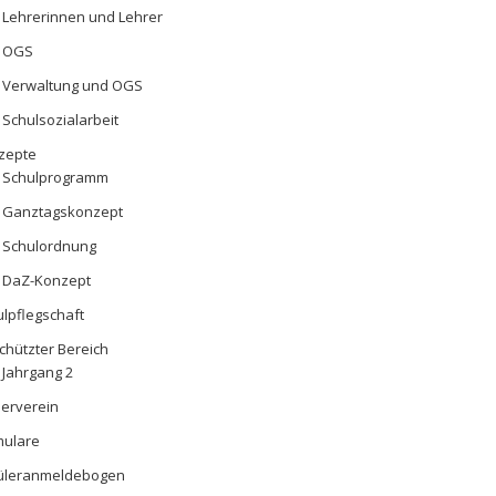
Lehrerinnen und Lehrer
OGS
Verwaltung und OGS
Schulsozialarbeit
zepte
Schulprogramm
Ganztagskonzept
Schulordnung
DaZ-Konzept
lpflegschaft
chützter Bereich
Jahrgang 2
derverein
mulare
üleranmeldebogen