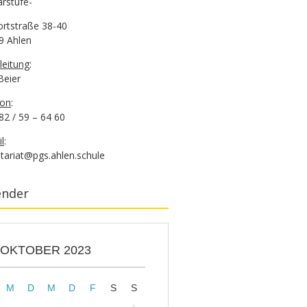
rstufe-
ortstraße 38-40
9 Ahlen
leitung
:
 Beier
fon
:
82 / 59 – 64 60
l
:
tariat@pgs.ahlen.schule
ender
OKTOBER 2023
M
D
M
D
F
S
S