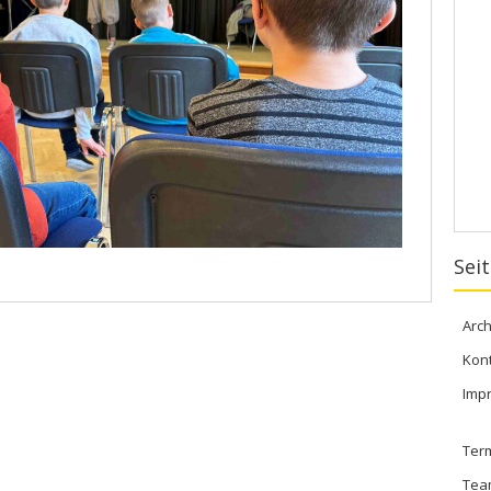
Sei
Arch
Kon
Imp
Ter
Tea