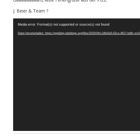
J. Beier & Team ?
Video-
Media error: Format(s) not supported or source(s) not found
Player
Datei herunterladen: https://pgsblog.edublogs.org/files/2020/04/c2dfa5a5-02ce-4817-bd9c-e