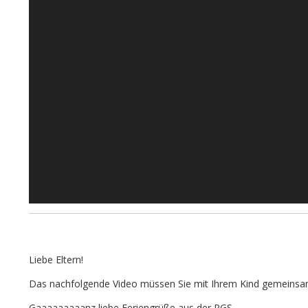
Liebe Eltern!
Das nachfolgende Video müssen Sie mit Ihrem Kind gemeinsam
Gaaaaaaaaanz liebe Feriengrüße aus der PGS,