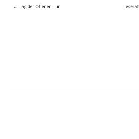
Artikel-Navigation
←
Tag der Offenen Tür
Leserat