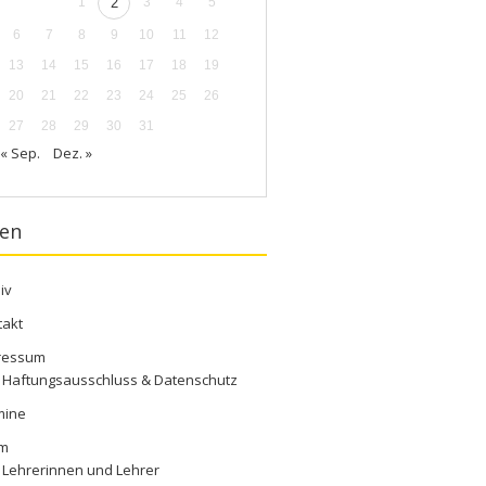
1
2
3
4
5
6
7
8
9
10
11
12
13
14
15
16
17
18
19
20
21
22
23
24
25
26
27
28
29
30
31
« Sep.
Dez. »
ten
iv
takt
ressum
Haftungsausschluss & Datenschutz
mine
m
Lehrerinnen und Lehrer