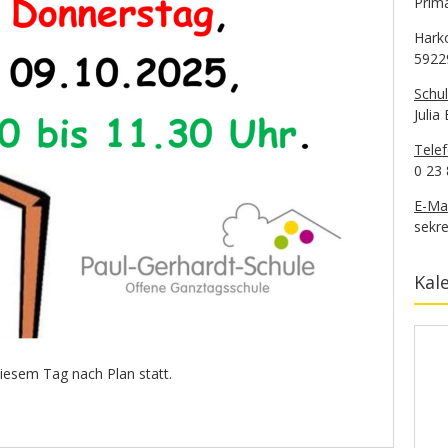
Prima
Hark
5922
Schul
Julia
Tele
0 23 
E-Mai
sekre
Kal
diesem Tag nach Plan statt.