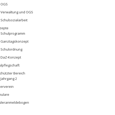
OGS
Verwaltung und OGS
Schulsozialarbeit
zepte
Schulprogramm
Ganztagskonzept
Schulordnung
DaZ-Konzept
lpflegschaft
chützter Bereich
Jahrgang 2
derverein
mulare
üleranmeldebogen