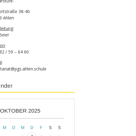
rstufe-
ortstraße 38-40
9 Ahlen
leitung
:
 Beier
fon
:
82 / 59 – 64 60
l
:
tariat@pgs.ahlen.schule
ender
OKTOBER 2025
M
D
M
D
F
S
S