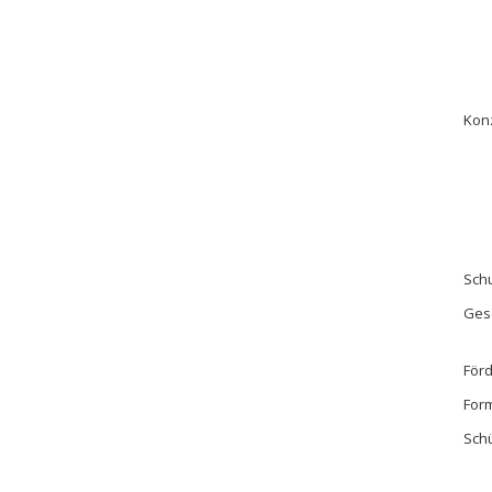
Kon
Schu
Ges
För
For
Sch