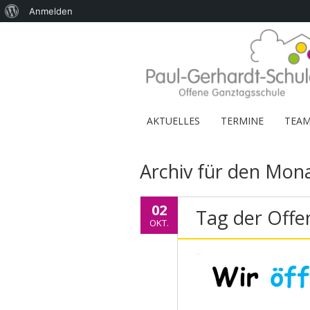
Über
Anmelden
WordPress
AKTUELLES
TERMINE
TEA
Archiv für den Mon
02
Tag der Offe
OKT.