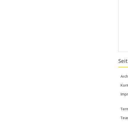
Sei
Arch
Kon
Imp
Ter
Tea