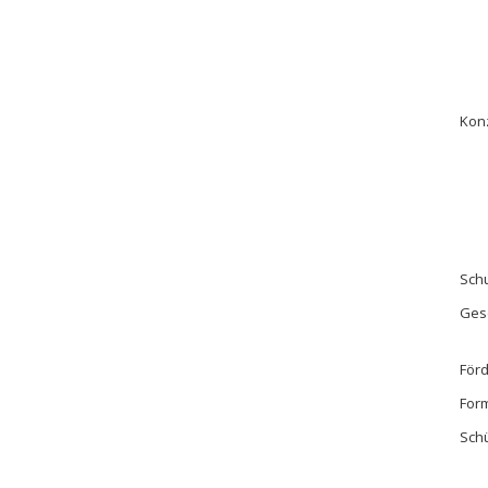
Kon
Schu
Ges
För
For
Sch