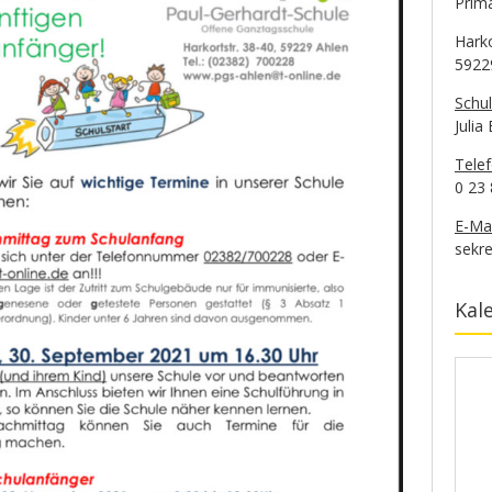
Prima
Hark
5922
Schul
Julia
Tele
0 23 
E-Mai
sekre
Kal