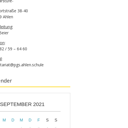
rstufe-
ortstraße 38-40
9 Ahlen
leitung
:
 Beier
fon
:
82 / 59 – 64 60
l
:
tariat@pgs.ahlen.schule
ender
SEPTEMBER 2021
M
D
M
D
F
S
S