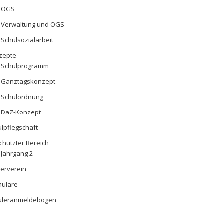
OGS
Verwaltung und OGS
Schulsozialarbeit
zepte
Schulprogramm
Ganztagskonzept
Schulordnung
DaZ-Konzept
lpflegschaft
chützter Bereich
Jahrgang 2
derverein
mulare
üleranmeldebogen