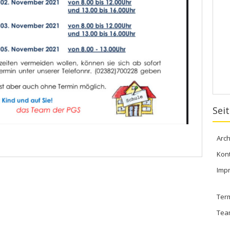
Sei
Arch
Kon
Imp
Ter
Tea