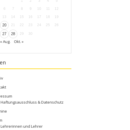
1
2
3
4
5
6
7
8
9
10
11
12
13
14
15
16
17
18
19
20
21
22
23
24
25
26
27
28
29
30
« Aug.
Okt. »
ten
iv
takt
ressum
Haftungsausschluss & Datenschutz
mine
m
Lehrerinnen und Lehrer