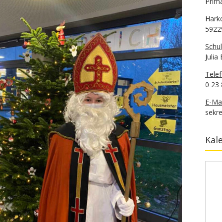
Prima
Hark
5922
Schul
Julia
Tele
0 23 
E-Mai
sekre
Kal