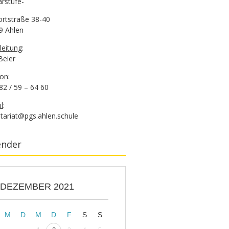
rstufe-
ortstraße 38-40
9 Ahlen
leitung
:
 Beier
fon
:
82 / 59 – 64 60
l
:
tariat@pgs.ahlen.schule
ender
DEZEMBER 2021
M
D
M
D
F
S
S