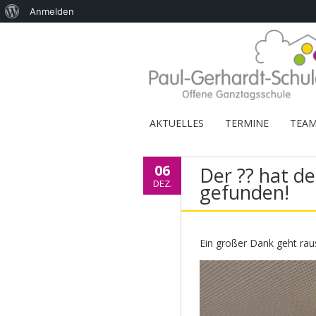
Über
Anmelden
WordPress
AKTUELLES
TERMINE
TEA
06
Der ?? hat d
DEZ.
gefunden!
Ein großer Dank geht rau